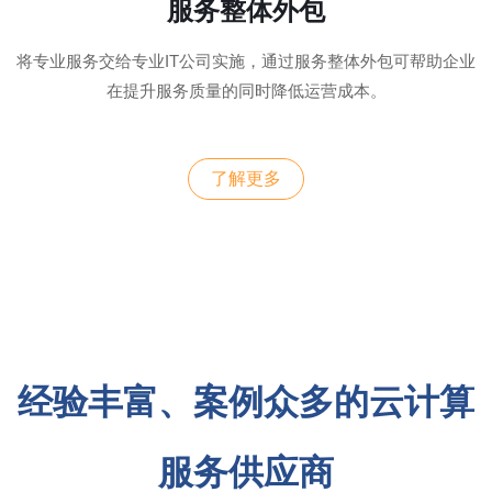
服务整体外包
将专业服务交给专业IT公司实施，通过服务整体外包可帮助企业
在提升服务质量的同时降低运营成本。
了解更多
经验丰富、案例众多的云计算
服务供应商