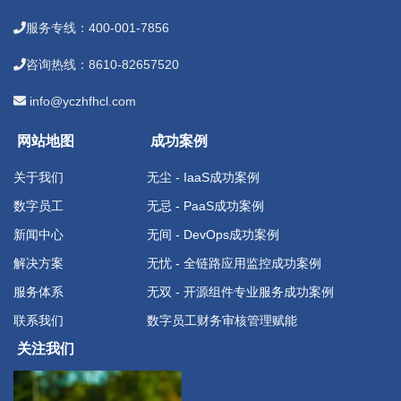
服务专线：400-001-7856
咨询热线：8610-82657520
info@yczhfhcl.com
网站地图
成功案例
关于我们
无尘 - IaaS成功案例
数字员工
无忌 - PaaS成功案例
新闻中心
无间 - DevOps成功案例
解决方案
无忧 - 全链路应用监控成功案例
服务体系
无双 - 开源组件专业服务成功案例
联系我们
数字员工财务审核管理赋能
关注我们