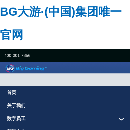
BG大游·(中国)集团唯一
官网
400-001-7856
Supinfo外包服务
首页
关于我们
安全运维 │ 人员外包 │ 服务整体外包
数字员工