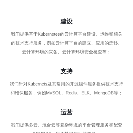
建设
我们提供基于Kubernetes的云计算平台建设、运维和相关
的技术支持服务，例如云计算平台的建立、应用的迁移、
云计算环境的灾备、云计算环境安全检查等；
支持
我们针对Kubernets及其常用的开源组件服务提供技术支持
和维保服务，例如MySQL、Redis、ELK、MongoDB等；
运营
我们提供多云、混合云等复杂环境的平台管理服务和配套